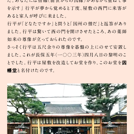
た。あなたには宿縁（前世からの因縁）があるから重ねて事
を示す」 行平が夢から覚めると丁度、屋敷の西門に来客が
ご参拝・境内案内
あると家人が呼びに来ました。
行平が「どなたですか」と問うと「因州の僧だ」と返答があり
ました。行平は驚いて西の門を開けさせたところ、あの薬師
ご祈祷
如来の尊像が立っておられたのです。
さっそく行平は五尺余りの尊像を碁盤の上にのせて安置し
お守り・お札
ました。これが長保五年（一〇〇三年）四月八日の黎明のこ
因
とでした。行平は屋敷を改造してお堂を作り、このお堂を
手作り市
幡堂
と名付けたのです。
年中行事
巡拝案内