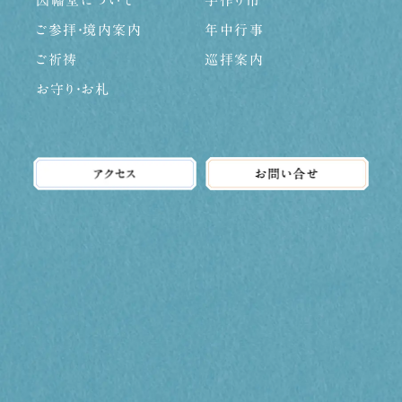
因幡堂について
手作り市
ご参拝・境内案内
年中行事
ご祈祷
巡拝案内
お守り・お札