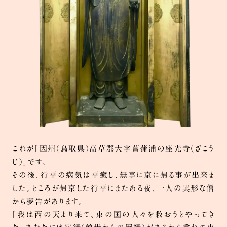
これが「因州（鳥取県）高草郡大字菖蒲浦の座光寺（ざこう
じ）」です。
その後、行平の病気は平癒し、無事に京に帰る事が出来ま
した。ところが帰京した行平にまたある夜、一人の異形な僧
から夢告があります。
「我は西の天より来て、東の国の人々を救おうとやってき
因幡堂について