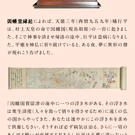
因幡堂縁起
によれば、天徳三年（西暦九五九年）橘行平
は、村上天皇の命で因幡国（現鳥取県）の一宮に赴きまし
た。そこで神事を済ませ帰洛の途中、行平は急病になりまし
た。平癒を神仏に祈り続けていると、ある夜、夢に異形の僧
が現れこう告げました。
「因幡国賀留津の海中に一つの浮き木がある。その浮き木
は衆生済度（人々を救って悟りを得させるため）に遠くの仏
の国からやってきた。あなたは速やかにこの浮き木を求め
て供養しなさい。そうすれば必ず病気は治る。さらに一切の
あらゆる願いが成就するだろう」 行平は正夢に違いないと