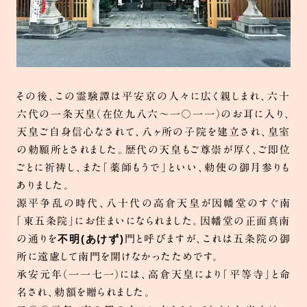
その後、この霊験譚は平安京の人々に広く親しまれ、六十
六代の一条天皇（在位九八六～一〇一一）のお耳に入り、
天皇ご自身信心なされて、八ヶ所の子院を建立され、皇室
の勅願所とされました。歴代の天皇もご尊崇が厚く、ご即位
ごとに祈祷し、また「薬師もうで」といい、勅使の御月参りも
ありました。
源平争乱の時代、八十代の高倉天皇が因幡堂のすぐ南
「東五条院」にお住まいになられました。因幡堂の正面真南
不明(あけず)
の通りを
門と呼びますが、これは五条院の御
所に遠慮して南門を開けなかったためです。
承安元年（一一七一）には、高倉天皇により「平等寺」と命
名され、勅額を贈られました。