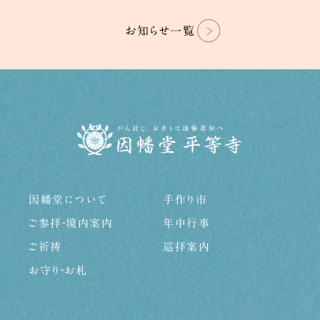
お知らせ一覧
年中行事
巡拝案内
因幡堂について
手作り市
ご参拝・境内案内
年中行事
ご祈祷
巡拝案内
お守り・お札